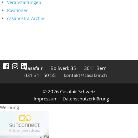
Veranstaltungen
Positionen
casanostra-Archiv
Casafair
Boll­werk 35
3011 Bern
031 311 50 55
kontakt@casafair.ch
© 2026 Casafair Schweiz
Impressum
Datenschutzerklärung
Werbung