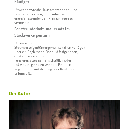
häufiger
Umweltbewusste Hausbesitzerinnen- und -
besitzer versuchen, den Einbau von
energiefressendenden Klimaanlagen zu
vermeiden
Fensterunterhalt und -ersatz im
Stockwerkeigentum
Die meisten
Stockwerkeigentümergemeinschaften verfügen
über ein Reglement. Darin ist festgehalten,
ob die Kosten eines
Fensterersatzes gemeinschaftlich oder
individuell getragen werden. Fehlt ein
Reglement, wird die Frage der Kostenauf
teilung oft…
Der Autor