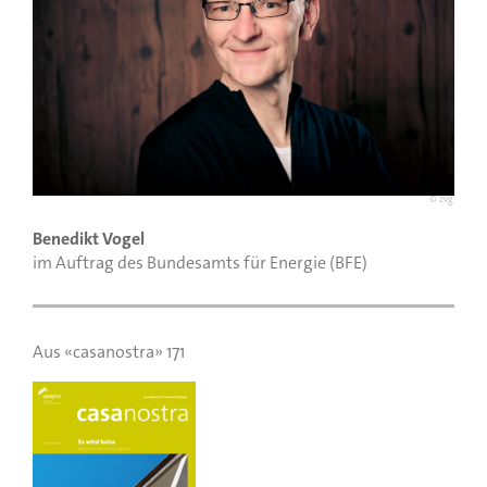
© zvg
Benedikt Vogel
im Auftrag des Bundesamts für Energie (BFE)
Aus «casanostra» 171