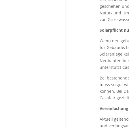
geschehen und 
Natur- und Um
von Grosswass
Solarpflicht 
Wenn neu gebau
für Gebäude, b
Solaranlage ke
Neubauten bere
unterstützt Ca
Bei bestehenden
muss so gut wi
können. Bei D
Casafair geziel
Vereinfachung 
Aktuell gelten
und verlangsam