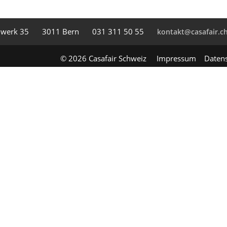
l­werk 35
3011 Bern
031 311 50 55
kontakt@casafair.c
© 2026 Casafair Schweiz
Impressum
Daten