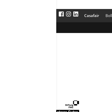
Casafair
Bol
Werbung