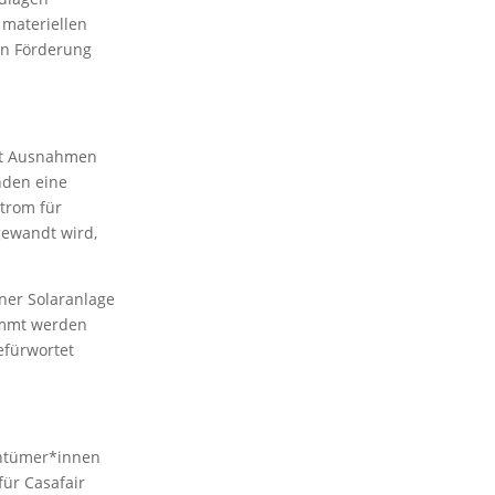
materiellen
en Förderung
mit Ausnahmen
nden eine
strom für
gewandt wird,
iner Solaranlage
timmt werden
efürwortet
entümer*innen
ür Casafair