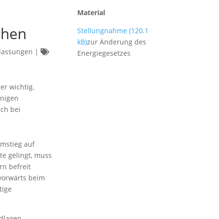
Material
chen
Stellungnahme
zur Änderung des
lassungen
|
Energiegesetzes
er wichtig.
inigen
uch bei
Umstieg auf
e gelingt, muss
rn befreit
 vorwärts beim
tige
ndlagen