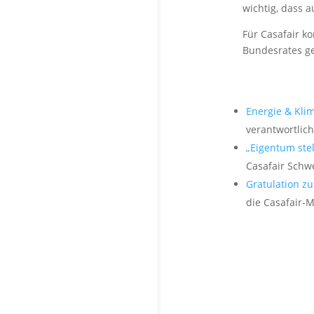
wichtig, dass a
Für Casafair k
Bundesrates geh
Energie & Kli
verantwortlic
„Eigentum stel
Casafair Schw
Gratulation z
die Casafair-M