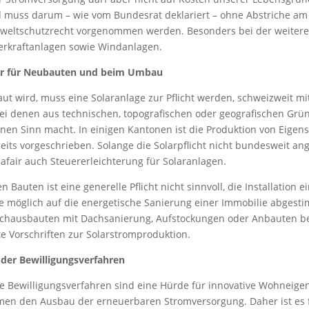
muss darum – wie vom Bundesrat deklariert – ohne Abstriche am 
weltschutzrecht vorgenommen werden. Besonders bei der weiter
erkraftanlagen sowie Windanlagen.
nur für Neubauten und beim Umbau
t wird, muss eine Solaranlage zur Pflicht werden, schweizweit 
ei denen aus technischen, topografischen oder geografischen Grü
inen Sinn macht. In einigen Kantonen ist die Produktion von Eigen
its vorgeschrieben. Solange die Solarpflicht nicht bundesweit an
safair auch Steuererleichterung für Solaranlagen.
 Bauten ist eine generelle Pflicht nicht sinnvoll, die Installation e
e möglich auf die energetische Sanierung einer Immobilie abges
achausbauten mit Dachsanierung, Aufstockungen oder Anbauten b
te Vorschriften zur Solarstromproduktion.
der Bewilligungsverfahren
de Bewilligungsverfahren sind eine Hürde für innovative Wohneig
en den Ausbau der erneuerbaren Stromversorgung. Daher ist es f