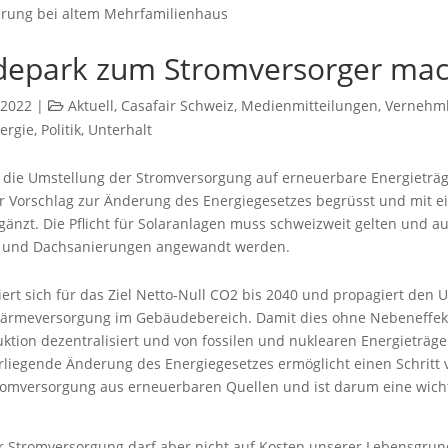
epark zum Stromversorger ma
.2022
|
Aktuell
,
Casafair Schweiz
,
Medienmitteilungen
,
Vernehm
ergie
,
Politik
,
Unterhalt
st die Umstellung der Stromversorgung auf erneuerbare Energieträg
 Vorschlag zur Änderung des Energiegesetzes begrüsst und mit e
gänzt. Die Pflicht für Solaranlagen muss schweizweit gelten und a
 und Dachsanierungen angewandt werden.
iert sich für das Ziel Netto-Null CO2 bis 2040 und propagiert den 
ärmeversorgung im Gebäudebereich. Damit dies ohne Nebeneffekt
ktion dezentralisiert und von fossilen und nuklearen Energieträge
rliegende Änderung des Energiegesetzes ermöglicht einen Schritt
omversorgung aus erneuerbaren Quellen und ist darum eine wich
 Stromversorgung darf aber nicht auf Kosten unserer Lebensgru