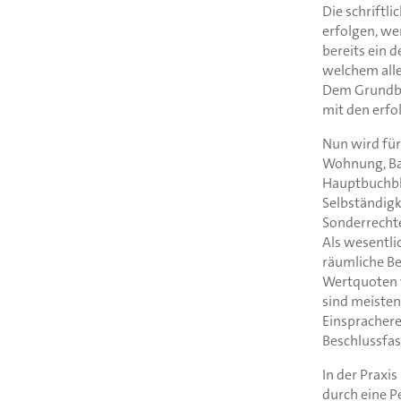
Die schriftl
erfolgen, wen
bereits ein 
welchem alle
Dem Grundbuc
mit den erfo
Nun wird für
Wohnung, Bas
Hauptbuchbla
Selbständigk
Sonderrecht
Als wesentl
räumliche B
Wertquoten 
sind meisten
Einspracher
Beschlussfa
In der Praxi
durch eine P