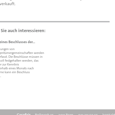
verkauft.
eines Beschlusses der…
lungen von
gentümergemeinschaften werden
efasst. Die Beschlüsse müssen in
oll festgehalten werden, das
er zur Kenntnis
nerhalb eines Monats nach
me kann ein Beschluss
…