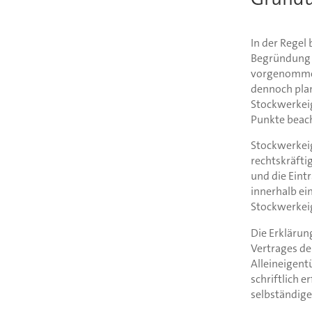
In der Regel
Begründung w
vorgenommen
dennoch plan
Stockwerkei
Punkte beac
Stockwerkei
rechtskräfti
und die Eint
innerhalb e
Stockwerkei
Die Erklärun
Vertrages de
Alleineigent
schriftlich 
selbständige