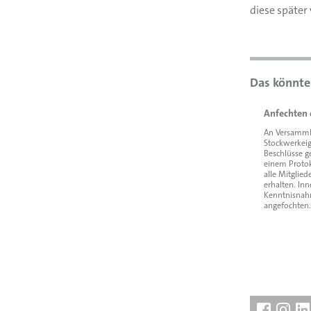
diese später 
Anfechten 
An Versamm
Stockwerkei
Beschlüsse g
einem Protok
alle Mitglied
erhalten. In
Kenntnisnah
angefochten