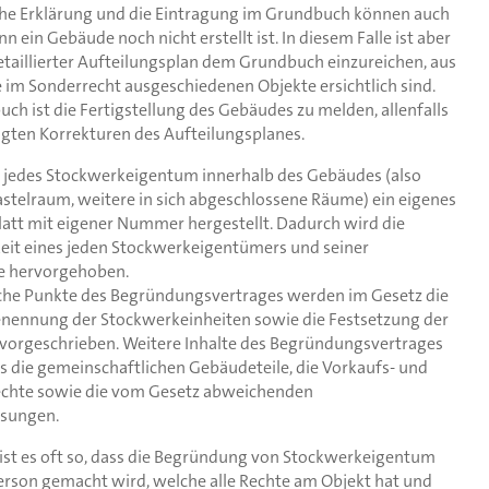
iche Erklärung und die Eintragung im Grundbuch können auch
n ein Gebäude noch nicht erstellt ist. In diesem Falle ist aber
detaillierter Aufteilungsplan dem Grundbuch einzureichen, aus
 im Sonderrecht ausgeschiedenen Objekte ersichtlich sind.
h ist die Fertigstellung des Gebäudes zu melden, allenfalls
lgten Korrekturen des Aufteilungsplanes.
 jedes Stockwerkeigentum innerhalb des Gebäudes (also
telraum, weitere in sich abgeschlossene Räume) ein eigenes
tt mit eigener Nummer hergestellt. Dadurch wird die
eit eines jeden Stockwerkeigentümers und seiner
e hervorgehoben.
iche Punkte des Begründungsvertrages werden im Gesetz die
enennung der Stockwerkeinheiten sowie die Festsetzung der
vorgeschrieben. Weitere Inhalte des Begründungsvertrages
s die gemeinschaftlichen Gebäudeteile, die Vorkaufs- und
echte sowie die vom Gesetz abweichenden
ssungen.
s ist es oft so, dass die Begründung von Stockwerkeigentum
erson gemacht wird, welche alle Rechte am Objekt hat und