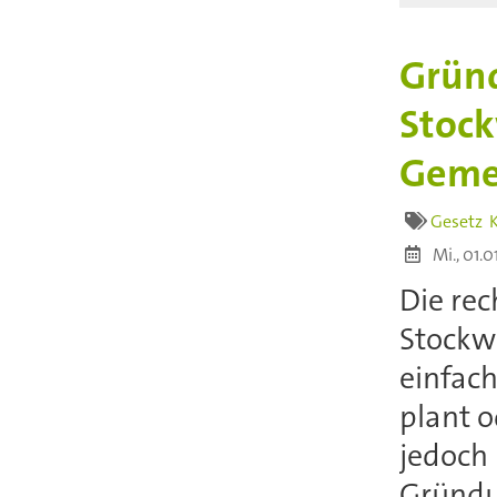
Grün
Stoc
Geme
Gesetz
Mi., 01.0
Die rec
Stockw
einfac
plant o
jedoch 
Gründu