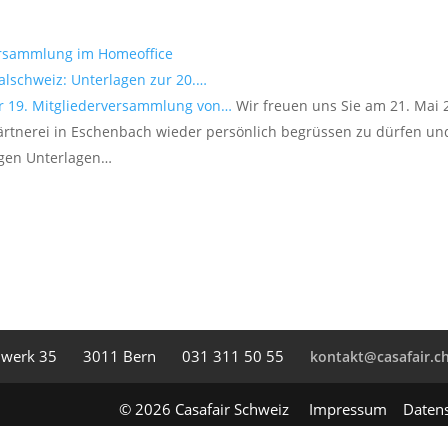
ersammlung im Homeoffice
alschweiz: Unterlagen zur 20.…
r 19. Mitgliederversammlung von…
Wir freuen uns Sie am 21. Mai 
rtnerei in Eschenbach wieder persönlich begrüssen zu dürfen und
igen Unterlagen…
l­werk 35
3011 Bern
031 311 50 55
kontakt@casafair.c
© 2026 Casafair Schweiz
Impressum
Daten