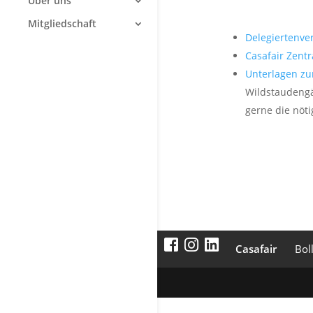
Über uns
Mitgliedschaft
Delegiertenv
Casafair Zentr
Unterlagen zu
Wildstaudengä
gerne die nöt
Casafair
Bol
Werbung