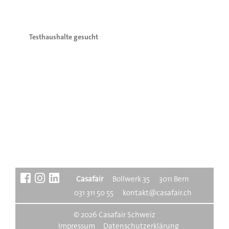
Testhaushalte gesucht
Casafair
Boll­werk 35
3011 Bern
031 311 50 55
kontakt@casafair.ch
© 2026 Casafair Schweiz
Impressum
Datenschutzerklärung