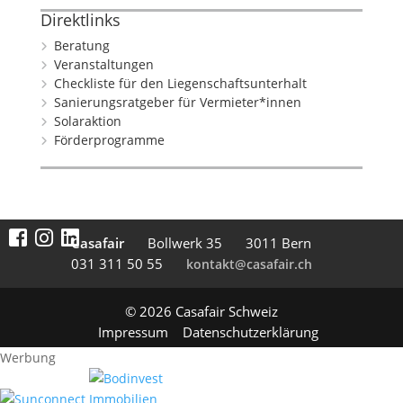
Direktlinks
Beratung
Veranstaltungen
Checkliste für den Liegenschaftsunterhalt
Sanierungsratgeber für Vermieter*innen
Solaraktion
Förderprogramme
Casafair
Boll­werk 35
3011 Bern
031 311 50 55
kontakt@casafair.ch
© 2026 Casafair Schweiz
Impressum
Datenschutzerklärung
Werbung