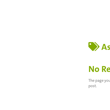
As
No Re
The page you
post.