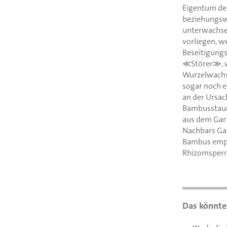
Eigentum de
beziehungswe
unterwachsen
vorliegen, w
Beseitigungs
≪Störer≫, wo
Wurzelwachs
sogar noch e
an der Ursach
Bambusstaud
aus dem Gart
Nachbars Gar
Bambus empfi
Rhizomsperr