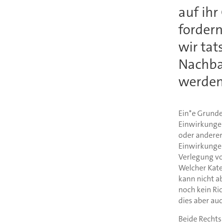
auf ihr
forder
wir tat
Nachba
werde
Ein*e Grunde
Einwirkungen
oder anderer
Einwirkungen
Verlegung vo
Welcher Kate
kann nicht a
noch kein Ri
dies aber auc
Beide Rechts