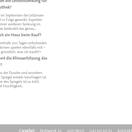
et die Leitzinssenkung für
othek?
 im September die Leitzinsen
l in Folge gesenkt. Experten
einer weiteren Senkung im
as bedeutet das genau…
ich ein Haus beim Kauf?
nerhalb von Tagen entscheiden
ionen spielen ebenfalls mit –
 gründlich, was ich kaufe?»
ert die Klimaerhitzung das
?
aus der Dusche und wundern
r Spiegel wieder beschlagen ist.
e des Spiegels ist zu kühl,
it Feuchtigkeit…
Casafair
Boll­werk 35
3011 Bern
031 311 50 55
kontak