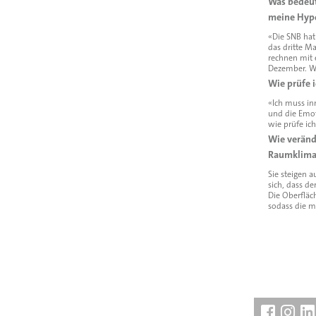
Was bedeut
meine Hyp
«Die SNB hat
das dritte Ma
rechnen mit 
Dezember. W
Wie prüfe 
«Ich muss in
und die Emot
wie prüfe ich
Wie veränd
Raumklima
Sie steigen 
sich, dass de
Die Oberfläch
sodass die m