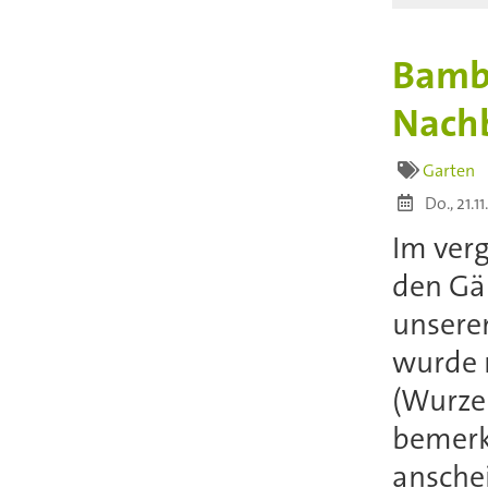
Bamb
Nachb
Garten
Do., 21.1
Im verg
den Gä
unsere
wurde 
(Wurzel
bemerk
ansche