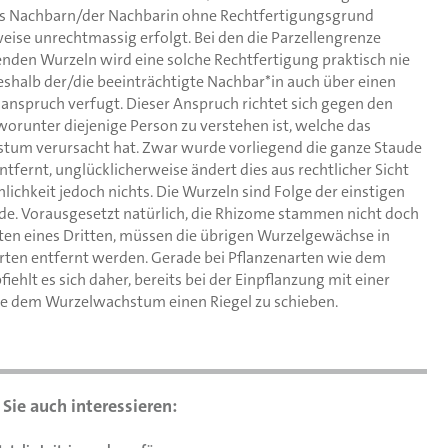
s Nachbarn/der Nachbarin ohne Rechtfertigungsgrund
ise unrechtmassig erfolgt. Bei den die Parzellengrenze
den Wurzeln wird eine solche Rechtfertigung praktisch nie
eshalb der/die beeinträchtigte Nachbar*in auch über einen
anspruch verfugt. Dieser Anspruch richtet sich gegen den
runter diejenige Person zu verstehen ist, welche das
tum verursacht hat. Zwar wurde vorliegend die ganze Staude
ntfernt, unglücklicherweise ändert dies aus rechtlicher Sicht
lichkeit jedoch nichts. Die Wurzeln sind Folge der einstigen
e. Vorausgesetzt natürlich, die Rhizome stammen nicht doch
en eines Dritten, müssen die übrigen Wurzelgewächse in
ten entfernt werden. Gerade bei Pflanzenarten wie dem
ehlt es sich daher, bereits bei der Einpflanzung mit einer
e dem Wurzelwachstum einen Riegel zu schieben.