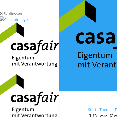
Schliessen
Start
›
Thema
›
T
10-er S