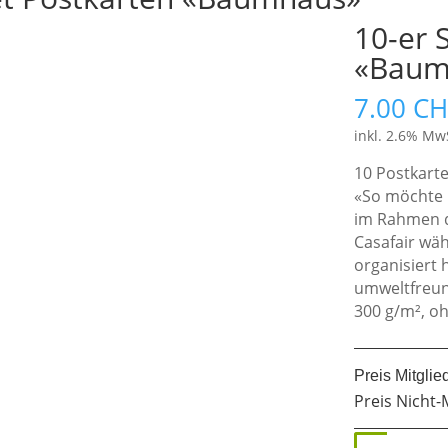
10-er 
«Baum
7.00
CH
inkl. 2.6% Mw
10 Postkart
«So möchte 
im Rahmen d
Casafair wä
organisiert 
umweltfreun
300 g/m², o
Preis Mitglie
Preis Nicht-