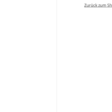
Zurück zum S
Korrekt 
und Eige
20.00
CHF
inkl. 2.6% MwS
zzgl.
Versandk
Praktischer Le
Die Kapitel fo
Mietzinsberec
einfach in e