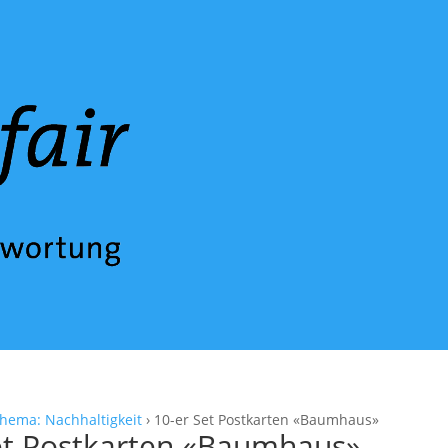
hema: Nachhaltigkeit
› 10-er Set Postkarten «Baumhaus»
et Postkarten «Baumhaus»