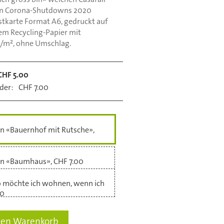
en Corona-Shutdowns 2020
ostkarte Format A6, gedruckt auf
m Recycling-Papier mit
g/m², ohne Umschlag.
CHF 5.00
der:
CHF 7.00
en «Bauernhof mit Rutsche»,
ten «Baumhaus», CHF 7.00
o möchte ich wohnen, wenn ich
00
den Warenkorb