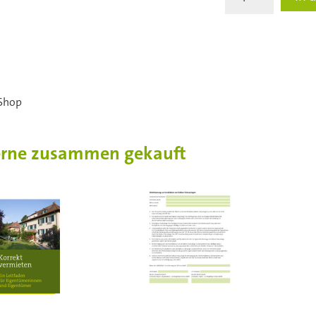
er
Set
Postkarten
«Bauernhof
mit
Rutsche»
Menge
Shop
erne zusammen gekauft