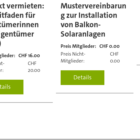
kt vermieten:
Mustervereinbarun
itfaden für
g zur Installation
tümerinnen
von Balkon-
igentümer
Solaranlagen
)
Preis Mitglieder:
CHF 0.00
Preis Nicht-
CHF
glieder:
CHF 16.00
Mitglieder:
0.00
ht-
CHF
r:
20.00
Details
tails