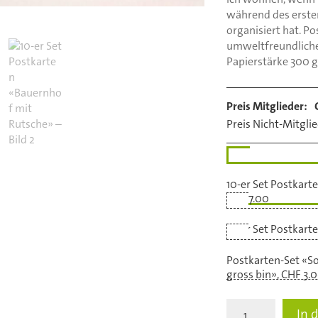
während des erst
organisiert hat. P
umweltfreundliche
Papierstärke 300 
Preis Mitglieder:
Preis Nicht-Mitglie
10-er Set Postkart
CHF 7.00
10-er Set Postkar
Postkarten-Set «S
gross bin», CHF 3.
10-
In 