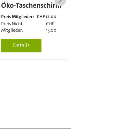
Öko-Taschenschirm
10-er Set Postkar
«Rundhaus im
Preis Mitglieder:
CHF 12.00
Wasser»
Preis Nicht-
CHF
Mitglieder:
15.00
Preis Mitglieder:
CHF 5.0
Preis Nicht-
CH
Details
Mitglieder:
7.0
Details