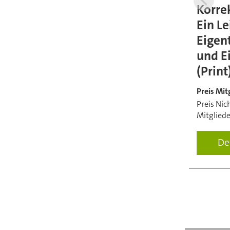
Korre
Ein Le
Eigen
und E
(Print
Preis Mit
Preis Nic
Mitgliede
De