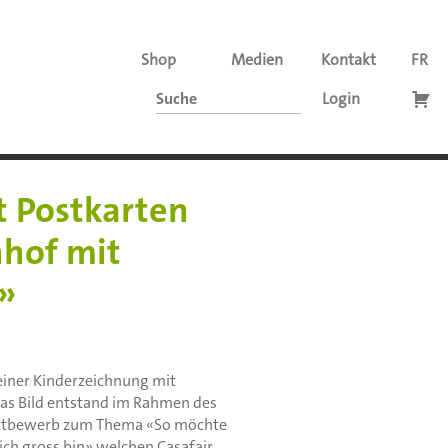
Shop
Medien
Kontakt
FR
Login
t Postkarten
hof mit
»
einer Kinderzeichnung mit
Das Bild entstand im Rahmen des
ttbewerb zum Thema «So möchte
ch gross bin» welchen Casafair