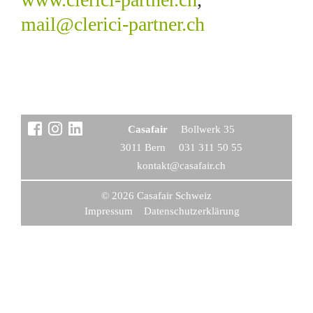
mail@clerici-partner.ch
Casafair
Boll­werk 35
3011 Bern
031 311 50 55
kontakt@casafair.ch
© 2026 Casafair Schweiz
Impressum
Datenschutzerklärung