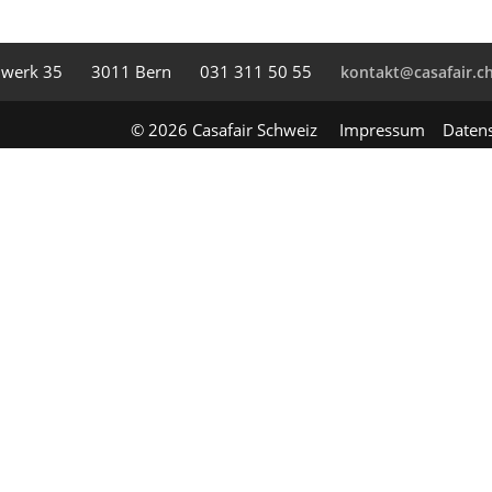
l­werk 35
3011 Bern
031 311 50 55
kontakt@casafair.c
© 2026 Casafair Schweiz
Impressum
Daten