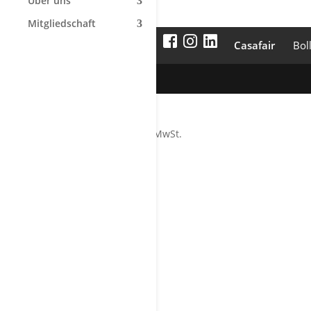
Über uns
Mitgliedschaft
Casafair
Bol
Werbung
Alle Preise inkl. der gesetzlichen MwSt.