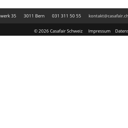
l­werk 35
3011 Bern
031 311 50 55
kontakt@casafair.c
© 2026 Casafair Schweiz
Impressum
Daten