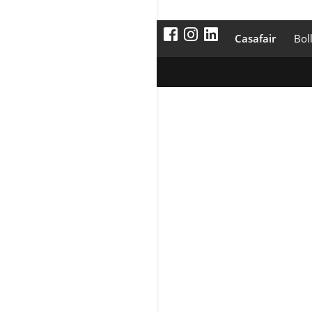
Casafair
Bol
Werbung