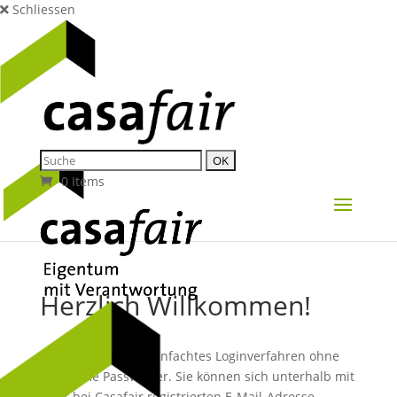
Schliessen
0 Items
Herzlich Willkommen!
Wir nutzen ein vereinfachtes Loginverfahren ohne
mühsame Passwörter. Sie können sich unterhalb mit
Ihrer bei Casafair registrierten E-Mail-Adresse