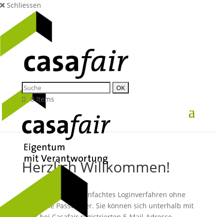
Schliessen
0 Items
Herzlich Willkommen!
Wir nutzen ein vereinfachtes Loginverfahren ohne
mühsame Passwörter. Sie können sich unterhalb mit
Ihrer bei Casafair registrierten E-Mail-Adresse