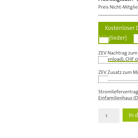
Preis Nicht-Mitglie
Kostenloser 
Mitglieder)
ZEV Nachtrag zum
(Download), CHF 0
ZEV Zusatz zum Mi
0.00
Stromliefervertrag
Einfamilienhaus (
ZEV
In 
Nachtrag
zum
bestehenden