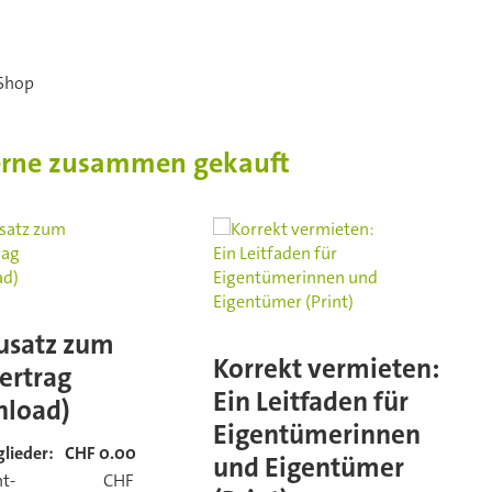
Mietvertrag
(Download)
Menge
Shop
erne zusammen gekauft
usatz zum
Korrekt vermieten:
ertrag
Ein Leitfaden für
load)
Eigentümerinnen
glieder:
CHF 0.00
und Eigentümer
ht-
CHF