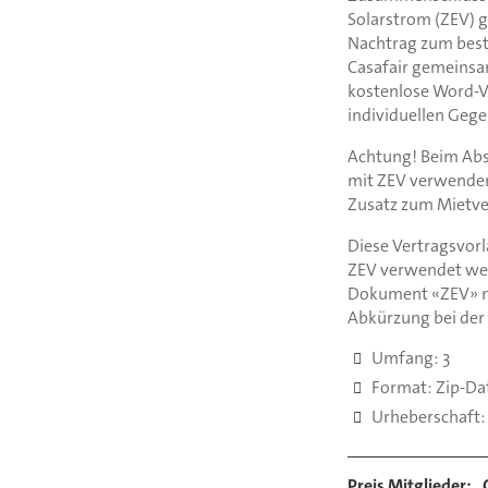
Solarstrom (ZEV) g
Nachtrag zum best
Casafair gemeinsa
kostenlose Word-Vo
individuellen Geg
Achtung! Beim Abs
mit ZEV verwenden 
Zusatz zum Mietve
Diese Vertragsvorl
ZEV verwendet werd
Dokument «ZEV» mi
Abkürzung bei der
Umfang: 3
Format: Zip-Dat
Urheberschaft: 
Preis Mitglieder: