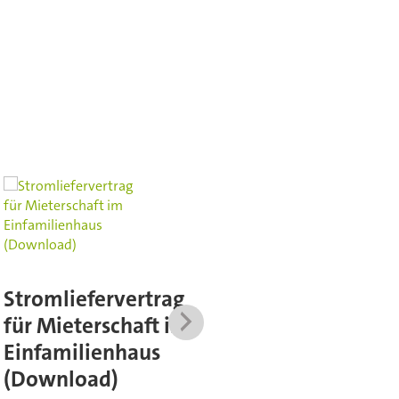
Mustervereinba
Stromliefervertrag
g zur Installation
für Mieterschaft im
von Balkon-
Einfamilienhaus
Solaranlagen
(Download)
Preis Mitglieder:
CHF 0.0