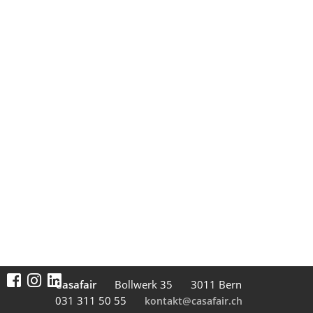
inkl. 2.6% MwSt.
zzgl.
Versandkosten
Stockwerkeigentum bietet zahlreiche Vorteile, hat
aber auch seine Tücken. Dieser praktische
Leitfaden vermittelt aktuellen oder zukünftigen
Eigentümerinnen und Eigentümern einer
Liegenschaft im Stockwerkeigentum die
wichtigsten Grundlagen und Rechtskenntnisse,
um die eigene Stockwerkeigentümergemeinschaft
verstehen und mitgestalten zu können. Dank der
Ringösenheftung kann der Leitfaden ganz einfach
in einem A4-Ordner abgelegt werden.
Details
Casafair
Boll­werk 35
3011 Bern
031 311 50 55
kontakt@casafair.ch