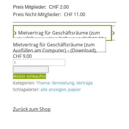
Preis Mitglieder:
CHF 2.00
Preis Nicht-Mitglieder:
CHF 11.00
Mietvertrag für Geschäftsräume (zum
Ausfüllen von Hand) (Papier), CHF 11.00
Mietvertrag für Geschäftsräume (zum
Ausfüllen am Computer) – (Download),
CHF 9.00
Mietvertrag
für
In den Warenkorb
Geschäftsräume
Weiter einkaufen
(zum
Kategorien:
Thema: Vermietung
,
Verträge
Ausfüllen
Schlagwörter:
alle anzeigen
,
papier
von
Hand)
(Papier)
Zurück zum Shop
Menge