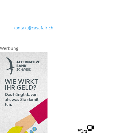
Casafair
Boll­werk 35
3011 Bern
031 311 50 55
kontakt@casafair.ch
© 2026 Casafair Schweiz
Impressum
Datenschutzerklärung
Werbung