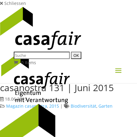
Schliessen
0 Items
casanostra 131 | Juni 2015
18.06.2015
Magazin casanostra
,
2015
|
Biodiversität
,
Garten