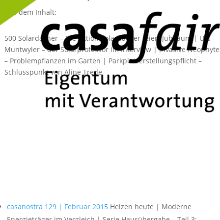
Aus dem Inhalt:
500 Solardächer – Die Aktion Solardächer feiert Jubiläum | Urs
Muntwyler – der Solarprofessor im Interview | Invasive Neophyt
– Problempflanzen im Garten | Parkplatzerstellungspflicht –
Schlusspunkt von Aline Trede
Online lesen
Download als PDF
casanostra 129 | Februar 2015
Heizen heute | Moderne
Energieträger im Vergleich | Serie Hausübergabe – Teil 3: