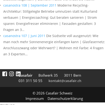
casanostra 108 | September 2011
Moderne Recycling-
Architektur: Stillgelegte Betriebe umnutzen statt Kulturland
verbauen | Energiecoaching: Gut beraten sanieren | Strom
sparen: Energiefresser eliminieren | Fassaden gestalten: 3
Fragen an 3…
casanostra 107 | Juni 2011
Die Südseite voll ausgenutzt: Wie
man noch mehr Sonnenenergie einfangen kann | Glasfasernetz:
Anschlusszwang oder Mehrwert? | Wohnen mit Farbe: 4 Fragen
an 3 Experten…
Casafair
Boll­werk 35
3011 Bern
031 311 50 55
kontakt@casafair.ch
© 2026 Casafair Schweiz
Impressum
Datenschutzerklärung