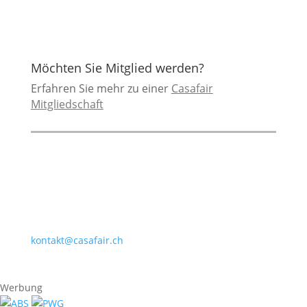
Möchten Sie Mitglied werden?
Erfahren Sie mehr zu einer
Casafair
Mitgliedschaft
Casafair
Boll­werk 35
3011 Bern
031 311 50 55
kontakt@casafair.ch
© 2026 Casafair Schweiz
Impressum
Datenschutzerklärung
Werbung