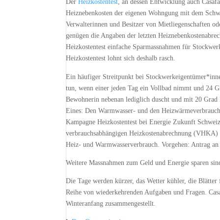
Der
Heizkostentest
, an dessen Entwicklung auch Casafai
Heiznebenkosten der eigenen Wohngung mit dem Schwei
Verwalterinnen und Besitzer von Mietliegenschaften o
genügen die Angaben der letzten Heiznebenkostenabrec
Heizkostentest einfache Sparmassnahmen für Stockwer
Heizkostentest lohnt sich deshalb rasch.
Ein häufiger Streitpunkt bei Stockwerkeigentümer*inn
tun, wenn einer jeden Tag ein Vollbad nimmt und 24 G
Bewohnerin nebenan lediglich duscht und mit 20 Gra
Eines: Den Warmwasser- und den Heizwärmeverbrauch s
Kampagne Heizkostentest bei Energie Zukunft Schweiz 
verbrauchsabhängigen Heizkostenabrechnung (VHKA) za
Heiz- und Warmwasserverbrauch. Vorgehen: Antrag an 
Weitere Massnahmen zum Geld und Energie sparen sind
Die Tage werden kürzer, das Wetter kühler, die Blätte
Reihe von wiederkehrenden Aufgaben und Fragen. Casaf
Winteranfang zusammengestellt.