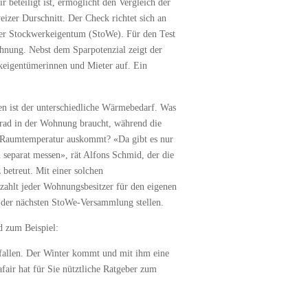
r beteiligt ist, ermöglicht den Vergleich der
zer Durschnitt. Der Check richtet sich an
der Stockwerkeigentum (StoWe). Für den Test
hnung. Nebst dem Sparpotenzial zeigt der
keigentümerinnen und Mieter auf. Ein
en ist der unterschiedliche Wärmebedarf. Was
rad in der Wohnung braucht, während die
d Raumtemperatur auskommt? «Da gibt es nur
eparat messen», rät Alfons Schmid, der die
betreut. Mit einer solchen
hlt jeder Wohnungsbesitzer für den eigenen
der nächsten StoWe-Versammlung stellen.
 zum Beispiel:
r fallen. Der Winter kommt und mit ihm eine
air hat für Sie nütztliche Ratgeber zum