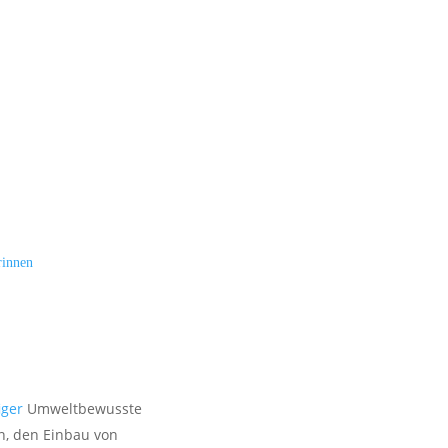
rinnen
iger
Umweltbewusste
n, den Einbau von