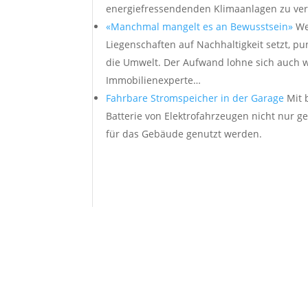
energiefressendenden Klimaanlagen zu ve
«Manchmal mangelt es an Bewusstsein»
We
Liegenschaften auf Nachhaltigkeit setzt, pu
die Umwelt. Der Aufwand lohne sich auch wi
Immobilienexperte…
Fahrbare Stromspeicher in der Garage
Mit 
Batterie von Elektrofahrzeugen nicht nur g
für das Gebäude genutzt werden.
Casafair
Boll­werk 35
3011 Bern
031 311 50 55