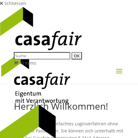
Schliessen
0 Items
Herzlich Willkommen!
Wir nutzen ein vereinfachtes Loginverfahren ohne
mühsame Passwörter. Sie können sich unterhalb mit
Ihrer bei Casafair registrierten E-Mail-Adresse