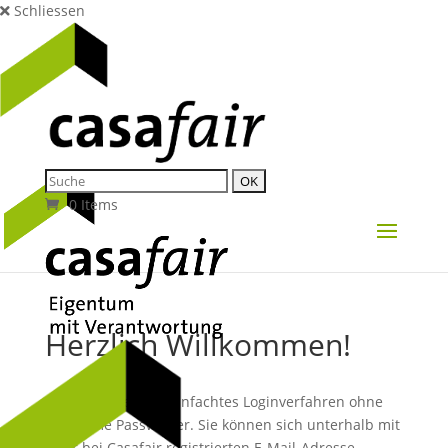
Schliessen
0 Items
Herzlich Willkommen!
Wir nutzen ein vereinfachtes Loginverfahren ohne
mühsame Passwörter. Sie können sich unterhalb mit
Ihrer bei Casafair registrierten E-Mail-Adresse