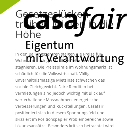
Gesetzeslücken
treiben Mieten in die
Höhe
In den Ballungszentren steigen die Preise für
Wohnraum, dringend nötige Reformen im Mietrecht
stagnieren. Die Preisspirale im Wohnungsmarkt ist
schädlich für die Volkswirtschaft. Völlig
unverhältnismässige Mietzinse schwächen das
soziale Gleichgewicht. Faire Renditen bei
Vermietungen sind jedoch wichtig mit Blick auf
werterhaltende Massnahmen, energetische
Verbesserungen und Rückstellungen. Casafair
positioniert sich in diesem Spannungsfeld und
skizziert im Positionspapier Problembereiche sowie
Lösungsansätze. Besonders kritisch betrachtet wird