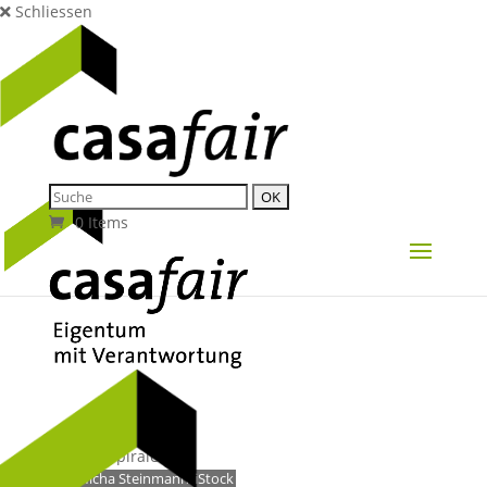
Schliessen
0 Items
© Micha Steinmann/iStock