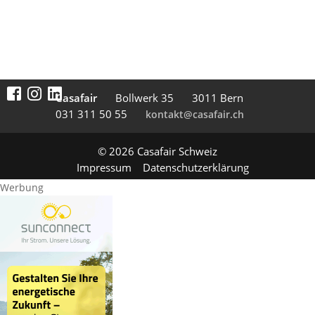
Casafair
Boll­werk 35
3011 Bern
031 311 50 55
kontakt@casafair.ch
© 2026 Casafair Schweiz
Impressum
Datenschutzerklärung
Werbung