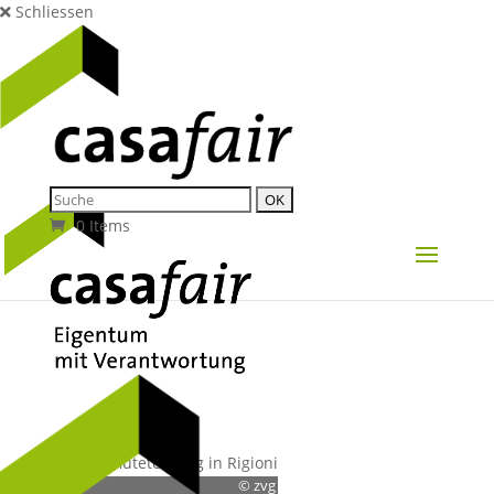
Schliessen
0 Items
© zvg