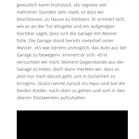
gemütlich beim Frühstück. «Es regnete seit
mehreren Stunden sehr stark, so dass wir
beschlossen, zu Hause zu bleiben». Er erinnert sich,
wie es an der Tür klingelte und ein aufgeregter
Nachbar sagte, dass sich die Garage mit Wasser
fülle. Die Garage stand bereits metertief unter
Wasser. «Es war bereits unmöglich, das Auto aus der
Garage zu bewegen», erinnert er sich. «Erst
versuchten wir noch, kleinere Gegenstände aus der
Garage zu holen, doch dann merkten wir, dass es
jetzt nur noch darum geht, uns in Sicherheit zu
bringen». Giulio rannte zurück ins Haus und bat die
beiden Kinder, nach oben zu gehen und sich in den
oberen Stockwerken aufzuhalten.