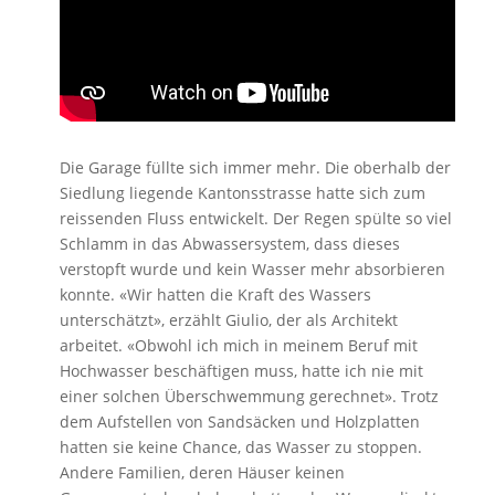
Die Garage füllte sich immer mehr. Die oberhalb der
Siedlung liegende Kantonsstrasse hatte sich zum
reissenden Fluss entwickelt. Der Regen spülte so viel
Schlamm in das Abwassersystem, dass dieses
verstopft wurde und kein Wasser mehr absorbieren
konnte. «Wir hatten die Kraft des Wassers
unterschätzt», erzählt Giulio, der als Architekt
arbeitet. «Obwohl ich mich in meinem Beruf mit
Hochwasser beschäftigen muss, hatte ich nie mit
einer solchen Überschwemmung gerechnet». Trotz
dem Aufstellen von Sandsäcken und Holzplatten
hatten sie keine Chance, das Wasser zu stoppen.
Andere Familien, deren Häuser keinen