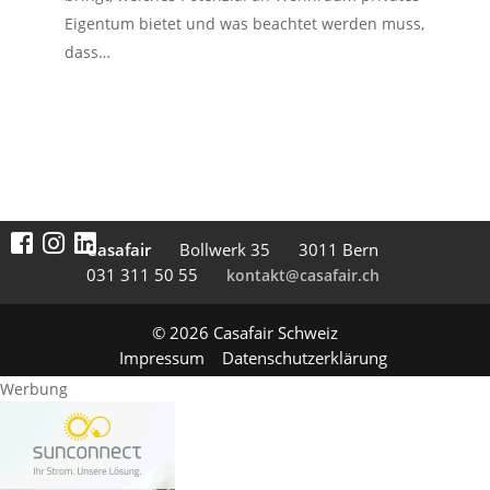
Eigentum bietet und was beachtet werden muss,
dass…
Casafair
Boll­werk 35
3011 Bern
031 311 50 55
kontakt@casafair.ch
© 2026 Casafair Schweiz
Impressum
Datenschutzerklärung
Werbung