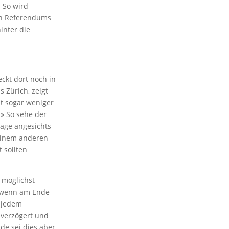
 So wird
en Referendums
inter die
eckt dort noch in
 Zürich, zeigt
lt sogar weniger
.» So sehe der
lage angesichts
keinem anderen
 sollten
 möglichst
, wenn am Ende
t jedem
 verzögert und
de sei dies aber