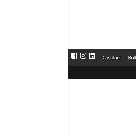
Casafair
Bol
Werbung