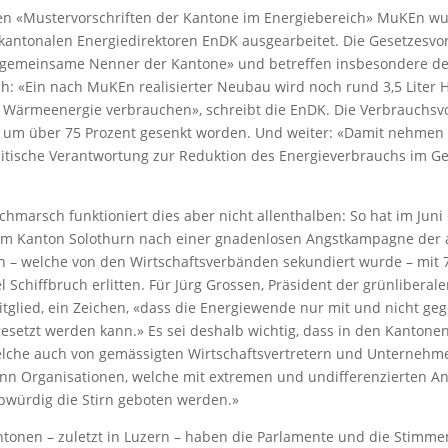
en «Mustervorschriften der Kantone im Energiebereich» MuKEn wu
kantonalen Energiedirektoren EnDK ausgearbeitet. Die Gesetzesvo
gemeinsame Nenner der Kantone» und betreffen insbesondere d
: «Ein nach MuKEn realisierter Neubau wird noch rund 3,5 Liter H
 Wärmeenergie verbrauchen», schreibt die EnDK. Die Verbrauchsv
5 um über 75 Prozent gesenkt worden. Und weiter: «Damit nehmen
litische Verantwortung zur Reduktion des Energieverbrauchs im 
hmarsch funktioniert dies aber nicht allenthalben: So hat im Juni 
 im Kanton Solothurn nach einer gnadenlosen Angstkampagne der 
n – welche von den Wirtschaftsverbänden sekundiert wurde – mit 
Schiffbruch erlitten. Für Jürg Grossen, Präsident der grünliberale
tglied, ein Zeichen, «dass die Energiewende nur mit und nicht geg
esetzt werden kann.» Es sei deshalb wichtig, dass in den Kantone
lche auch von gemässigten Wirtschaftsvertretern und Unternehme
ann Organisationen, welche mit extremen und undifferenzierten 
ubwürdig die Stirn geboten werden.»
ntonen – zuletzt in Luzern – haben die Parlamente und die Stimm