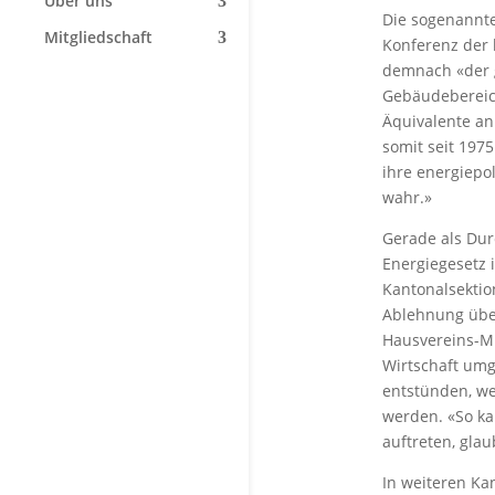
Über uns
Die sogenannt
Mitgliedschaft
Konferenz der 
demnach «der 
Gebäudebereich
Äquivalente an
somit seit 197
ihre energiepo
wahr.»
Gerade als Durc
Energiegesetz
Kantonalsektio
Ablehnung übel 
Hausvereins-Mi
Wirtschaft umg
entstünden, we
werden. «So k
auftreten, gla
In weiteren Ka