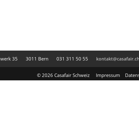
l­werk 35
3011 Bern
031 311 50 55
kontakt@casafair.c
© 2026 Casafair Schweiz
Impressum
Daten