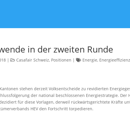
wende in der zweiten Runde
018
|
Casafair Schweiz
,
Positionen
|
Energie
,
Energieeffizien
 Kantonen stehen derzeit Volksentscheide zu revidierten Energiege
Schlussfolgerung der national beschlossenen Energiestrategie. Der
dezidiert für diese Vorlagen, derweil rückwärtsgerichtete Kräfte un
ümerverbands HEV den Fortschritt torpedieren.