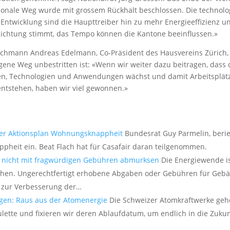
tionale Weg wurde mit grossem Rückhalt beschlossen. Die technolo
e Entwicklung sind die Haupttreiber hin zu mehr Energieeffizienz 
Richtung stimmt, das Tempo können die Kantone beeinflussen.»
chmann Andreas Edelmann, Co-Präsident des Hausvereins Zürich, i
gene Weg unbestritten ist: «Wenn wir weiter dazu beitragen, dass 
en, Technologien und Anwendungen wächst und damit Arbeitsplät
entstehen, haben wir viel gewonnen.»
er Aktionsplan Wohnungsknappheit
Bundesrat Guy Parmelin, berie
heit ein. Beat Flach hat für Casafair daran teilgenommen.
 nicht mit fragwürdigen Gebühren abmurksen
Die Energiewende i
ichen. Ungerechtfertigt erhobene Abgaben oder Gebühren für Geb
 zur Verbesserung der…
gen: Raus aus der Atomenergie
Die Schweizer Atomkraftwerke gehör
ulette und fixieren wir deren Ablaufdatum, um endlich in die Zuku