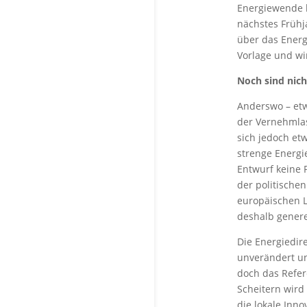
Energiewende k
nächstes Früh
über das Energi
Vorlage und wi
Noch sind nich
Anderswo – etwa
der Vernehmlas
sich jedoch et
strenge Energi
Entwurf keine P
der politische
europäischen La
deshalb gener
Die Energiedir
unverändert un
doch das Refer
Scheitern wird
die lokale Inn