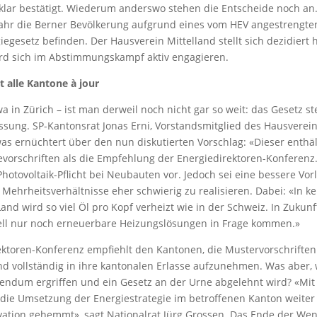
lar bestätigt. Wiederum anderswo stehen die Entscheide noch an.
jahr die Berner Bevölkerung aufgrund eines vom HEV angestrengt
egesetz befinden. Der Hausverein Mittelland stellt sich dezidiert h
rd sich im Abstimmungskampf aktiv engagieren.
t alle Kantone à jour
 in Zürich – ist man derweil noch nicht gar so weit: das Gesetz st
sung. SP-Kantonsrat Jonas Erni, Vorstandsmitglied des Hausvereins
was ernüchtert über den nun diskutierten Vorschlag: «Dieser enthä
evorschriften als die Empfehlung der Energiedirektoren-Konferenz
hotovoltaik-Pflicht bei Neubauten vor. Jedoch sei eine bessere Vor
n Mehrheitsverhältnisse eher schwierig zu realisieren. Dabei: «In 
nd wird so viel Öl pro Kopf verheizt wie in der Schweiz. In Zukunft
ell nur noch erneuerbare Heizungslösungen in Frage kommen.»
ektoren-Konferenz empfiehlt den Kantonen, die Mustervorschriften
d vollständig in ihre kantonalen Erlasse aufzunehmen. Was aber
endum ergriffen und ein Gesetz an der Urne abgelehnt wird? «Mi
 die Umsetzung der Energiestrategie im betroffenen Kanton weiter
ovation gehemmt», sagt Nationalrat Jürg Grossen. Das Ende der Wen