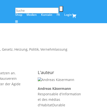
Shop
Medien
Kontakt
FR
Login
z
,
Gesetz
,
Heizung
,
Politik
,
Vernehmlassung
L'auteur
setzen an.
 Hausverein
ter der Ägide
Andreas Käsermann
Responsable d'information
et des médias
d'HabitatDurable