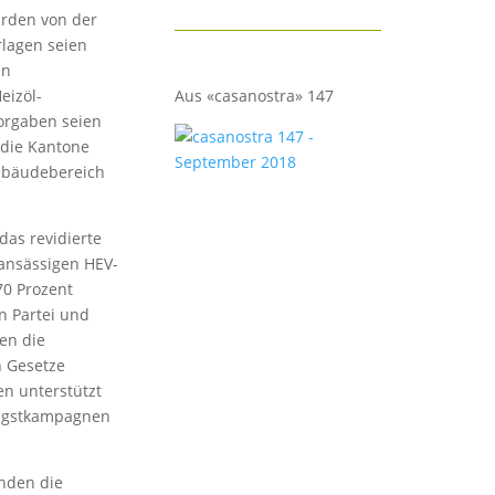
rden von der
rlagen seien
en
eizöl-
Aus «casanostra» 147
orgaben seien
 die Kantone
Gebäudebereich
das revidierte
ansässigen HEV-
70 Prozent
n Partei und
en die
n Gesetze
n unterstützt
Angstkampagnen
enden die