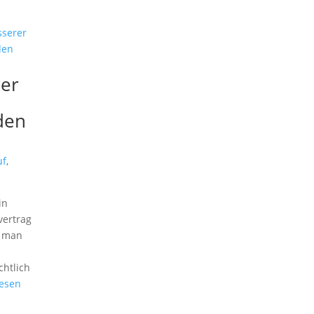
rer
den
uf
,
in
vertrag
s man
htlich
lesen