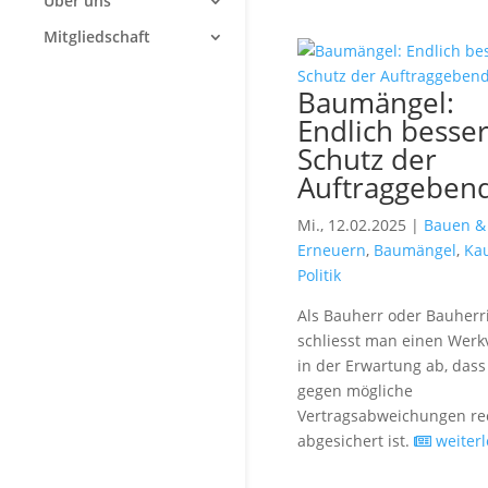
Über uns
Mitgliedschaft
Baumängel:
Endlich besse
Schutz der
Auftraggeben
Mi., 12.02.2025 |
Bauen &
Erneuern
,
Baumängel
,
Ka
Politik
Als Bauherr oder Bauherr
schliesst man einen Werk
in der Erwartung ab, das
gegen mögliche
Vertragsabweichungen rec
abgesichert ist.
weiter