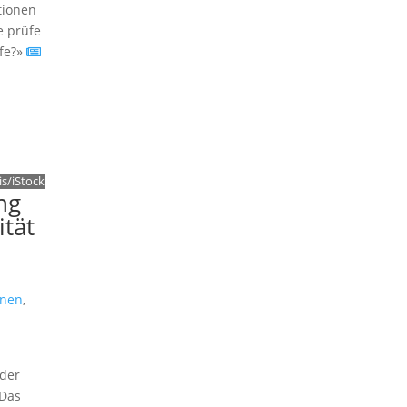
tionen
e prüfe
ufe?»
s/iStock
ng
tät
nen
,
der
 Das