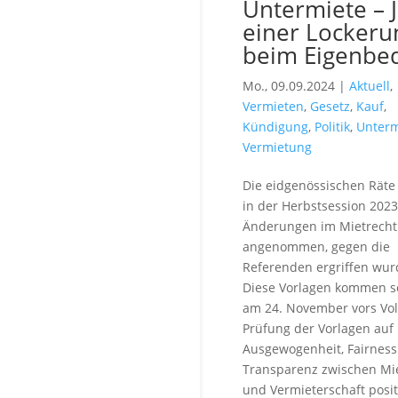
Untermiete – J
einer Lockeru
beim Eigenbe
Mo., 09.09.2024 |
Aktuell
,
Vermieten
,
Gesetz
,
Kauf
,
Kündigung
,
Politik
,
Unterm
Vermietung
Die eidgenössischen Rät
in der Herbstsession 2023
Änderungen im Mietrecht
angenommen, gegen die
Referenden ergriffen wur
Diese Vorlagen kommen s
am 24. November vors Vol
Prüfung der Vorlagen auf
Ausgewogenheit, Fairnes
Transparenz zwischen Mie
und Vermieterschaft posit