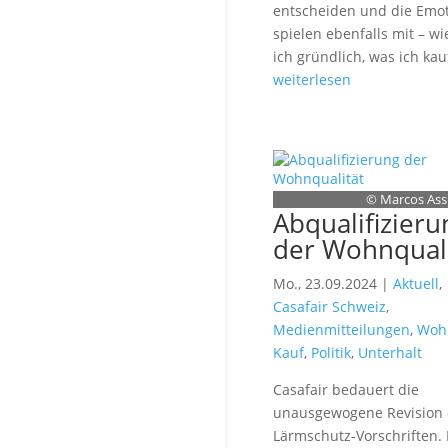
entscheiden und die Emo
spielen ebenfalls mit – wi
ich gründlich, was ich ka
weiterlesen
© Marcos Assi
Abqualifizieru
der Wohnquali
Mo., 23.09.2024 |
Aktuell
,
Casafair Schweiz
,
Medienmitteilungen
,
Woh
Kauf
,
Politik
,
Unterhalt
Casafair bedauert die
unausgewogene Revision 
Lärmschutz-Vorschriften.