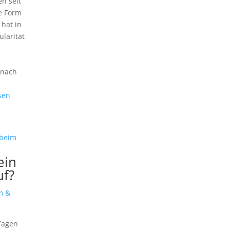
n seit
e Form
hat in
ularität
 nach
sen
ein
uf?
m &
Tagen