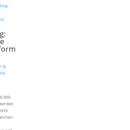
g:
ve
sform
m &
tik
,
10 000
 werden
zent
reichen