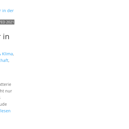
VED 2021
 in
& Klima
,
haft
,
tterie
ht nur
s
äude
lesen