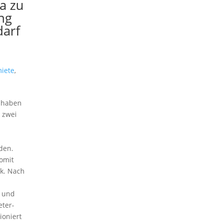
a zu
ng
darf
iete
,
e haben
 zwei
den.
omit
k. Nach
s und
ter-
ioniert