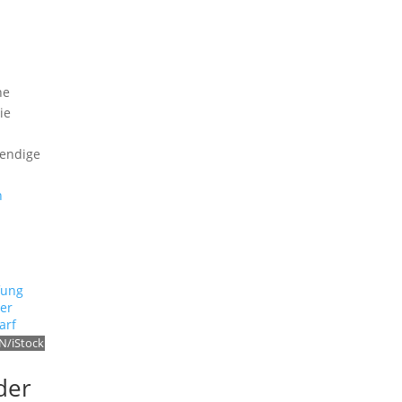
ne
ie
wendige
n
/iStock
der